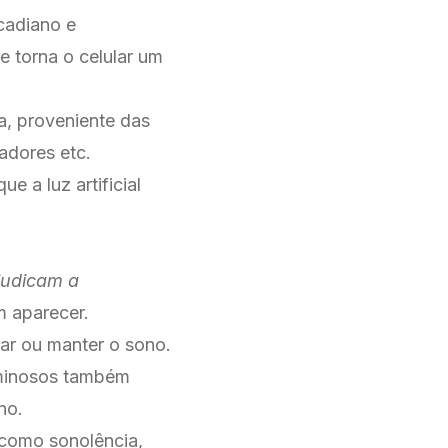
rcadiano e
 torna o celular um
ca, proveniente das
tadores etc.
 a luz artificial
judicam a
 aparecer.
iar ou manter o sono.
uminosos também
no.
 como sonolência,