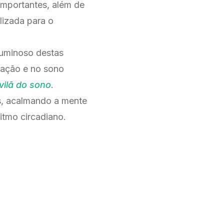
importantes, além de
lizada para o
luminoso destas
cação e no sono
vilã do sono
.
os, acalmando a mente
itmo circadiano.