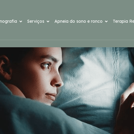
onografia
Serviços
Apneia do sono e ronco
Terapia Re