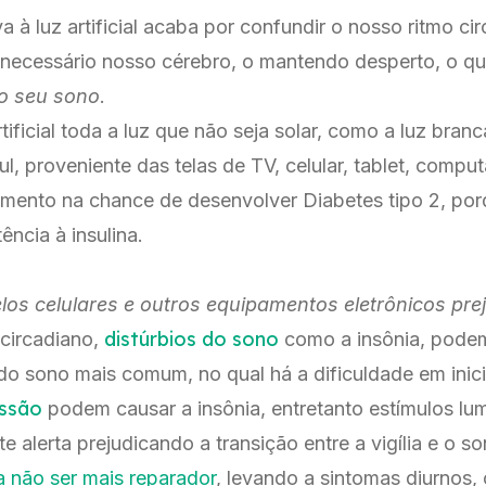
 à luz artificial acaba por confundir o nosso ritmo ci
necessário nosso cérebro, o mantendo desperto, o que
do seu sono
.
tificial toda a luz que não seja solar, como a luz bran
l, proveniente das telas de TV, celular, tablet, compu
mento na chance de desenvolver Diabetes tipo 2, porque
ência à insulina.
os celulares e outros equipamentos eletrônicos pre
distúrbios
do sono
 circadiano,
como a insônia, podem
 do sono mais comum, no qual há a dificuldade em inic
ssão
podem causar a insônia, entretanto estímulos l
alerta prejudicando a transição entre a vigília e o so
 não ser mais reparador
, levando a sintomas diurnos,