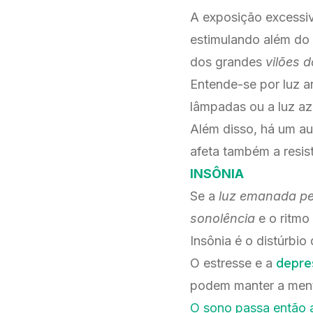
A exposição excessiva
estimulando além do 
dos grandes
vilões 
Entende-se por luz ar
lâmpadas ou a luz azu
Além disso, há um au
afeta também a resist
INSÔNIA
Se a
luz emanada pel
sonolência
e o ritmo
Insônia é o distúrbio
depre
O estresse e a
podem manter a mente 
O sono passa então a