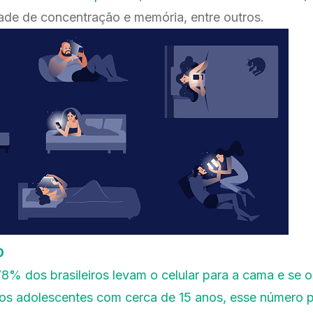
uldade de concentração e memória, entre outros.
O
8% dos brasileiros levam o celular para a cama e se 
 os adolescentes com cerca de 15 anos, esse número