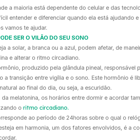
nde a maioria está dependente do celular e das tecnolo
ifícil entender e diferenciar quando ela está ajudando 
s vamos te ajudar.
ODE SER O VILÃO DO SEU SONO
eja a solar, a branca ou a azul, podem afetar, de maneir
a e alterar o ritmo circadiano.
rmônio, produzido pela glândula pineal, responsável 
do a transição entre vigília e o sono. Este hormônio é
atural ao final do dia, ou seja, a escuridão.
da melatonina, os horários entre dormir e acordar ta
ritmo circadiano.
izando o
orresponde ao período de 24horas sobre o qual o relóg
 esteja em harmonia, um dos fatores envolvidos, é a co
cordar.