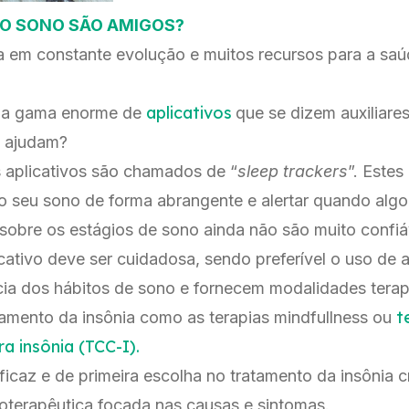
 O SONO SÃO AMIGOS?
a em constante evolução e muitos recursos para a sa
aplicativos
uma gama enorme de
que se dizem auxiliare
e ajudam?
 aplicativos são chamados de “
sleep trackers
”. Estes
 seu sono de forma abrangente e alertar quando algo 
obre os estágios de sono ainda não são muito confiáve
cativo deve ser cuidadosa, sendo preferível o uso de 
ia dos hábitos de sono e fornecem modalidades terap
t
amento da insônia como as terapias mindfullness ou
 insônia (TCC-I).
ficaz e de primeira escolha no tratamento da insônia 
terapêutica focada nas causas e sintomas.