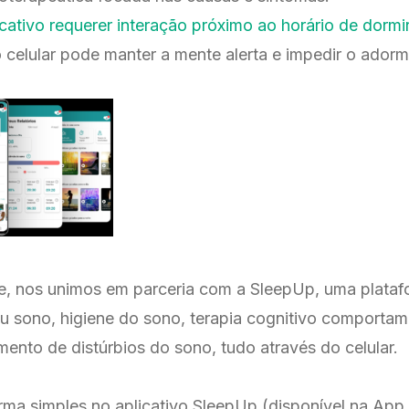
cativo requerer interação próximo ao horário de dormi
 celular pode manter a mente alerta e impedir o ador
re, nos unimos em parceria com a SleepUp, uma plata
 sono, higiene do sono, terapia cognitivo comporta
mento de distúrbios do sono, tudo através do celular.
ma simples no aplicativo SleepUp (disponível na App 