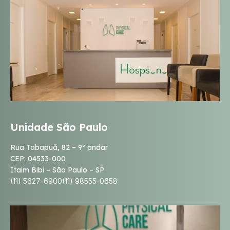
Unidade São Paulo
Rua Tabapuã, 82 – 9º andar
CEP: 04533-000
Itaim Bibi – São Paulo – SP
(11) 5627-6900
(11) 98555-0658