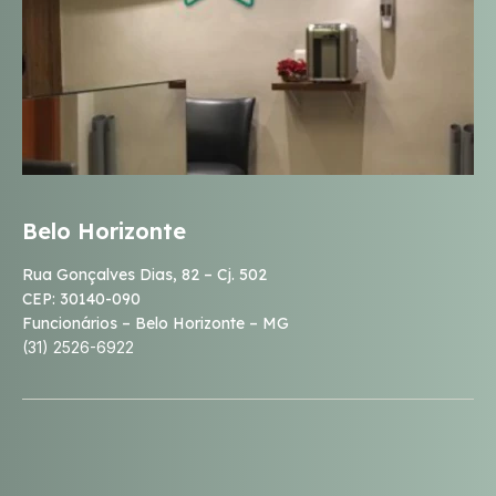
Belo Horizonte
Rua Gonçalves Dias, 82 – Cj. 502
CEP: 30140-090
Funcionários – Belo Horizonte – MG
(31) 2526-6922