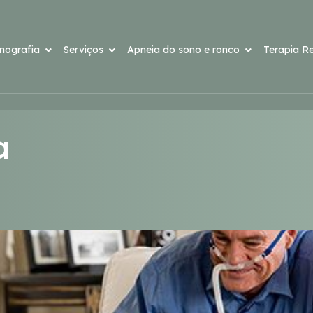
onografia
Serviços
Apneia do sono e ronco
Terapia Re
a