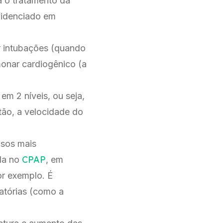
a o tratamento da
evidenciado em
r intubações (quando
onar cardiogênico (a
m 2 níveis, ou seja,
tão, a velocidade do
asos mais
CPAP
ada no
, em
r exemplo. É
atórias (como a