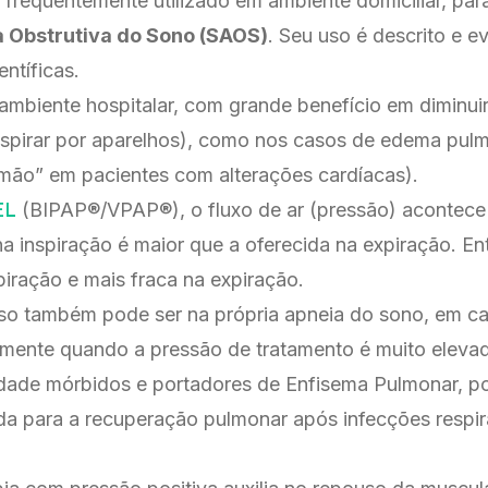
é frequentemente utilizado em ambiente domiciliar, par
 Obstrutiva do Sono (SAOS)
. Seu uso é descrito e 
entíficas.
mbiente hospitalar, com grande benefício em diminui
spirar por aparelhos), como nos casos de edema pulm
mão” em pacientes com alterações cardíacas).
EL
(BIPAP®/VPAP®), o fluxo de ar (pressão) acontece e
na inspiração é maior que a oferecida na expiração. En
spiração e mais fraca na expiração.
uso também pode ser na própria apneia do sono, em c
almente quando a pressão de tratamento é muito elev
dade mórbidos e portadores de Enfisema Pulmonar, po
da para a recuperação pulmonar após infecções respir