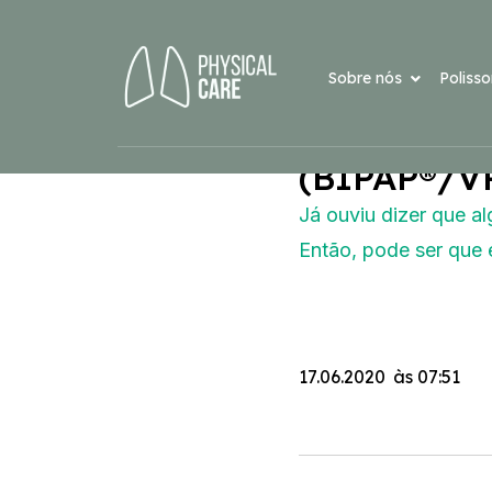
Sobre nós
Poliss
Você já ou
(BIPAP®/VP
Já ouviu dizer que 
Então, pode ser que
17.06.2020
às
07:51