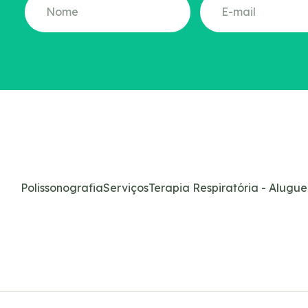
Polissonografia
Serviços
Terapia Respiratória - Alugue
São Paulo
Belo
Rua Tabapuã, 82 – 9º andar
Rua G