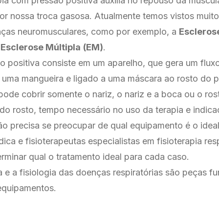
pia com pressão positiva auxilia no repouso da muscu
or nossa troca gasosa. Atualmente temos vistos muit
ças neuromusculares, como por exemplo, a
Escleros
e
Esclerose Múltipla
(EM)
.
o positiva consiste em um aparelho, que gera um fluxo
a uma mangueira e ligado a uma máscara ao rosto do p
pode cobrir somente o nariz, o nariz e a boca ou o ros
o rosto, tempo necessário no uso da terapia e indica
ão precisa se preocupar de qual equipamento é o idea
dica e fisioterapeutas especialistas em fisioterapia res
rminar qual o tratamento ideal para cada caso.
 e a fisiologia das doenças respiratórias são peças f
 equipamentos.