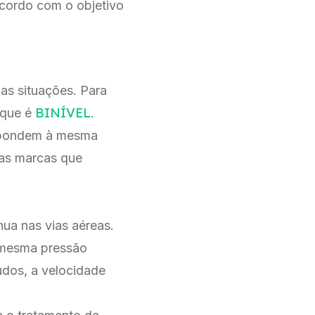
acordo com o objetivo
as situações. Para
BINÍVEL
 que é
.
espondem à mesma
las marcas que
nua nas vias aéreas.
a mesma pressão
dos, a velocidade