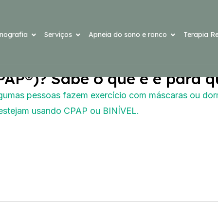
onografia
Serviços
Apneia do sono e ronco
Terapia Re
viu falar em CPAP e BINÍVEL
AP®)? Sabe o que é e para q
algumas pessoas fazem exercício com máscaras ou d
 estejam usando CPAP ou BINÍVEL.