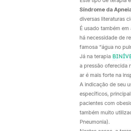
Este tipo de terapia 
Síndrome da Apneia
diversas literaturas ci
É usado também em a
há necessidade de re
famosa “água no pul
BINÍV
Já na terapia
a pressão oferecida 
ar é mais forte na in
A indicação de seu 
específicos, princip
pacientes com obesi
também muito utiliza
Pneumonia).