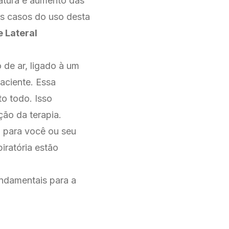
latura e aumento das
os casos do uso desta
e Lateral
 de ar, ligado à um
aciente. Essa
to todo. Isso
ção da terapia.
l para você ou seu
piratória estão
undamentais para a