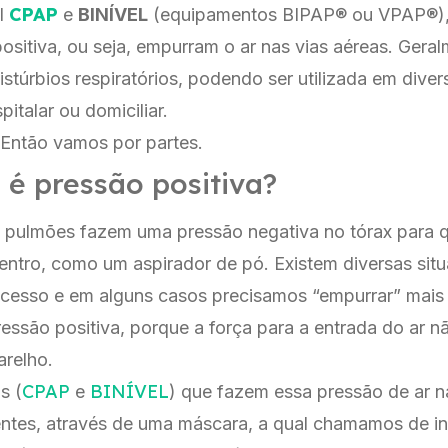
CPAP
l
e
BINÍVEL
(equipamentos BIPAP® ou VPAP®), 
sitiva, ou seja, empurram o ar nas vias aéreas. Geral
stúrbios respiratórios, podendo ser utilizada em diver
italar ou domiciliar.
 Então vamos por partes.
e é pressão positiva?
 pulmões fazem uma pressão negativa no tórax para q
entro, como um aspirador de pó. Existem diversas si
ocesso e em alguns casos precisamos “empurrar” mais 
essão positiva, porque a força para a entrada do ar nã
arelho.
CPAP
BINÍVEL
s (
e
) que fazem essa pressão de ar na
ntes, através de uma máscara, a qual chamamos de in