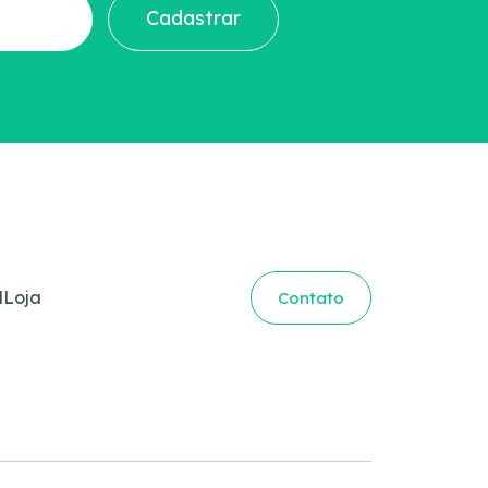
Cadastrar
l
Loja
Contato
 Horizonte
onçalves Dias, 82 – Cj. 502