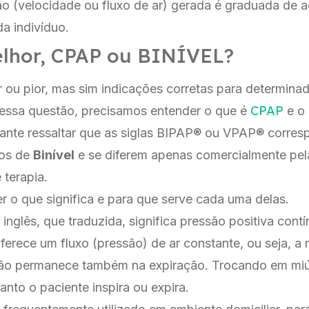
o (velocidade ou fluxo de ar) gerada é graduada de 
a indivíduo.
elhor, CPAP ou BINÍVEL?
 ou pior, mas sim indicações corretas para determinad
CPAP
essa questão, precisamos entender o que é
e o
rtante ressaltar que as siglas BIPAP® ou VPAP® corr
mos de
Binível
e se diferem apenas comercialmente pe
 terapia.
 o que significa e para que serve cada uma delas.
inglês, que traduzida, significa pressão positiva contí
 oferece um fluxo (pressão) de ar constante, ou seja, 
ação permanece também na expiração. Trocando em miú
anto o paciente inspira ou expira.