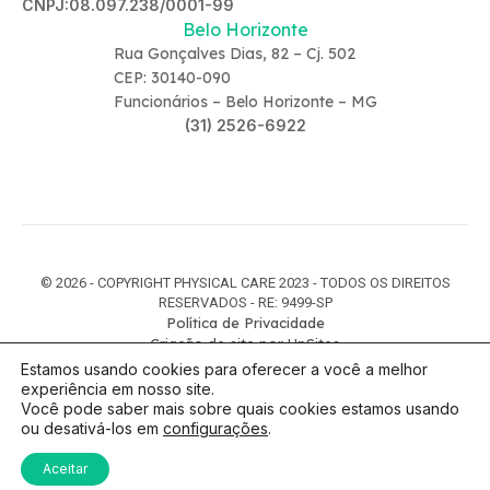
CNPJ:08.097.238/0001-99
Belo Horizonte
Rua Gonçalves Dias, 82 – Cj. 502
CEP: 30140-090
Funcionários – Belo Horizonte – MG
(31) 2526-6922
© 2026 - COPYRIGHT PHYSICAL CARE 2023 - TODOS OS DIREITOS
RESERVADOS - RE: 9499-SP
Política de Privacidade
Criação de site por UpSites
Estamos usando cookies para oferecer a você a melhor
experiência em nosso site.
Você pode saber mais sobre quais cookies estamos usando
ou desativá-los em
configurações
.
Aceitar