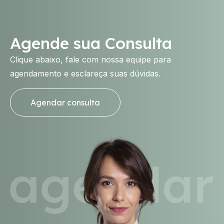
Agende sua Consulta
Clique abaixo, fale com nossa equipe para
agendamento e esclareça suas dúvidas.
Agendar consulta