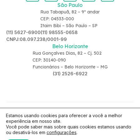
São Paulo
Rua Tabapuã, 82 – 9º andar
CEP: 04533-000
Itaim Bibi – São Paulo – SP
(11) 5627-6900
(11) 98555-0658
CNPJ:08.097.238/0001-99
Belo Horizonte
Rua Gonçalves Dias, 82 – Cj. 502
CEP: 30140-090
Funcionários – Belo Horizonte – MG
(31) 2526-6922
Estamos usando cookies para oferecer a você a melhor
© 2026 - COPYRIGHT PHYSICAL CARE 2023 - TODOS OS DIREITOS
experiência em nosso site.
RESERVADOS - RE: 9499-SP
Você pode saber mais sobre quais cookies estamos usando
Política de Privacidade
ou desativá-los em
configurações
.
Criação de site por UpSites