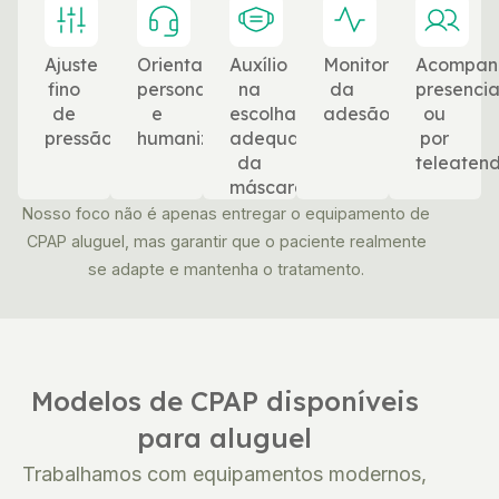
Ajuste
Orientação
Auxílio
Monitoramento
Acompan
fino
personalizada
na
da
presencia
de
e
escolha
adesão
ou
pressão
humanizada
adequada
por
da
teleaten
máscara
Nosso foco não é apenas entregar o equipamento de
CPAP aluguel, mas garantir que o paciente realmente
se adapte e mantenha o tratamento.
Modelos de CPAP disponíveis
para aluguel
Trabalhamos com equipamentos modernos,